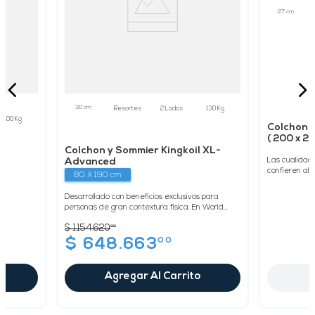
27 cm
30 cm
Resortes
2 Lados
130 Kg
100 Kg
Colchon y
( 200 x 2
Colchon y Sommier Kingkoil XL-
Advanced
Las cualidad
confieren al 
80 X 190 cm
estabilidad y 
Desarrollado con beneficios exclusivos para
personas de gran contextura física. En World
Extended Life® se triplica la c...
$
1
.
154
.
620
00
00
$
648
.
663
Agregar Al Carrito