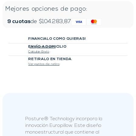
Mejores opciones de pago:
9
cuotas
de $
104.283,87
FINANCIALO COMO QUIERAS!
ENVÍO A DOMICILIO
Ver promociones
Calcular Envio
RETIRALO EN TIENDA
Ver puntos de retiro
Posture® Technology incorpora la
innovación Europillow. Este diseño
monoestructural que contiene al