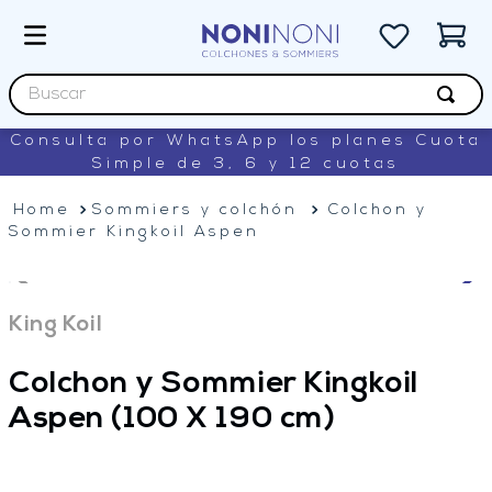
Buscar
Consulta por WhatsApp los planes Cuota
TÉRMINOS MÁS BUSCADOS
Simple de 3, 6 y 12 cuotas
1
.
sommiers
Sommiers y colchón
Colchon y
2
.
colchon
Sommier Kingkoil Aspen
3
.
renovation
4
.
king koil
King Koil
5
.
lexington
Colchon y Sommier Kingkoil
Aspen
(100 X 190 cm)