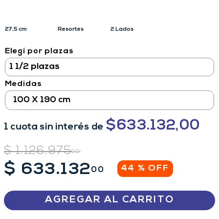
27,5 cm
Resortes
2 Lados
Elegí por plazas
Medidas
100 X 190 cm
$
633.132,00
1
cuota
sin interés
de
$
1
.
126
.
975
00
$
633
.
132
44 %
OFF
00
AGREGAR AL CARRITO