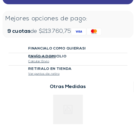
Mejores opciones de pago:
9
cuotas
de $
213.760,75
FINANCIALO COMO QUIERAS!
ENVÍO A DOMICILIO
Ver promociones
Calcular Envio
RETIRALO EN TIENDA
Ver puntos de retiro
Otras Medidas