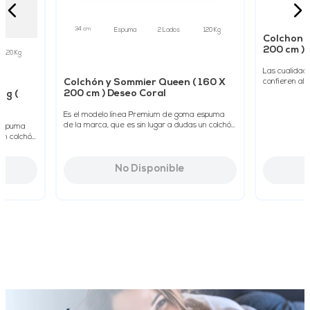
34 cm
Espuma
2 Lados
120 Kg
Colchon y
200 cm ) 
120 Kg
Las cualidad
Colchón y Sommier Queen ( 160 X
confieren al 
estabilidad y 
200 cm ) Deseo Coral
ng (
Es el modelo línea Premium de goma espuma
de la marca, que es sin lugar a dudas un colchón
 espuma
que lleva el sello de excelen...
 un colchón
No Disponible