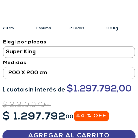
29 cm
Espuma
2 Lados
110 Kg
Elegí por plazas
Medidas
200 X 200 cm
$
1.297.792,00
1
cuota
sin interés
de
$
2
.
310
.
070
00
$
1
.
297
.
792
44 %
OFF
00
AGREGAR AL CARRITO