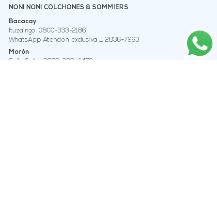
NONI NONI COLCHONES & SOMMIERS
Bacacay
Ituzaingo: 0800-333-2186.
WhatsApp Atencion exclusiva 11 2836-7963
Morón
Calle Salta: 0800-333-4479
WhatsApp Atención exclusiva 11 3295-7073
SEGUINOS EN REDES
CONOCÉ A NUESTRO EQUIPO
Quienes somos
Sucursales
Contacto
CONOCÉ TODO SOBRE TU COLCHON
¿Cómo Elegir Un Colchón?
Diferencia Entre Resorte Y Espuma