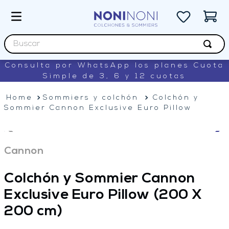
Buscar
Consulta por WhatsApp los planes Cuota
TÉRMINOS MÁS BUSCADOS
Simple de 3, 6 y 12 cuotas
1
.
sommiers
Sommiers y colchón
Colchón y
2
.
colchon
Sommier Cannon Exclusive Euro Pillow
3
.
renovation
4
.
king koil
Cannon
5
.
lexington
Colchón y Sommier Cannon
Exclusive Euro Pillow
(200 X
200 cm)