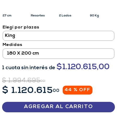
27 cm
Resortes
2 Lados
90 Kg
Elegí por plazas
Medidas
180 X 200 cm
$
1.120.615,00
1
cuota
sin interés
de
$
1
.
994
.
695
00
$
1
.
120
.
615
44 %
OFF
00
AGREGAR AL CARRITO