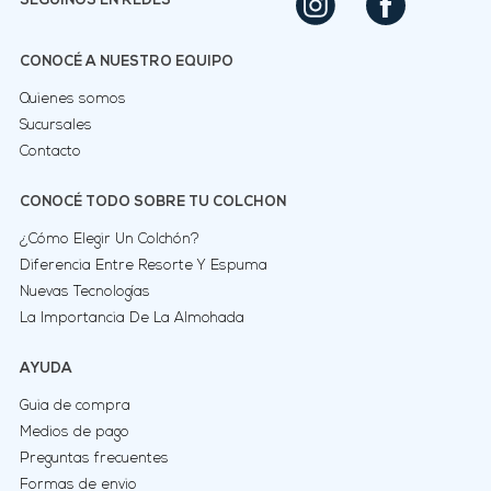
NONI NONI COLCHONES & SOMMIERS
Bacacay
Ituzaingo: 0800-333-2186.
WhatsApp Atencion exclusiva 11 2836-7963
Morón
Calle Salta: 0800-333-4479
WhatsApp Atención exclusiva 11 3295-7073