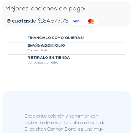
Mejores opciones de pago:
9
cuotas
de $
184.577,73
FINANCIALO COMO QUIERAS!
ENVÍO A DOMICILIO
Ver promociones
Calcular Envio
RETIRALO EN TIENDA
Ver puntos de retiro
Excelente colchón y sommier con
sistema de resortes ultra reforzado.
El colchón Cannon Doral es una muy