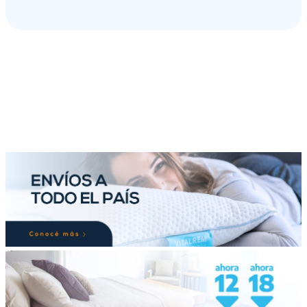
PRODUCTOS RELACIONADOS
-
20 %
-
44 %
33 cm
Resortes
2 Lados
Colchón y Sommier
Atmosphere Suavestar
100 X 190 cm
Colchon y Sommier 2
Plazas ( 130 x 190 cm )
Kingkoil Kingsbury
Una base de gran equilibrio debido a
$
1
.
559
.
241
00
su estructura de resortes Pocket, se