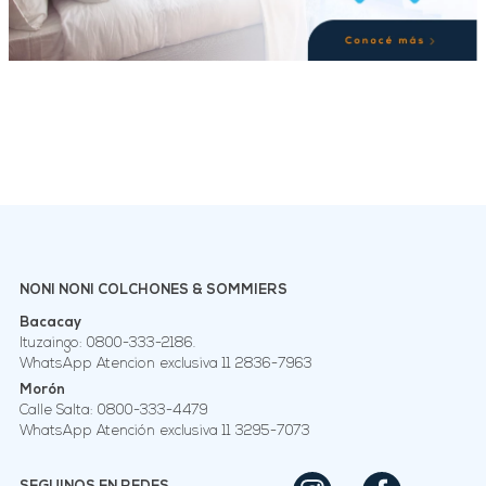
00
$
875
.
978
conjuga con el encanto de una base
suave, ofre...
No Disponible
Agregar Al Carrito