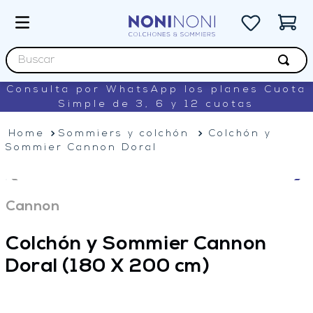
Buscar
Consulta por WhatsApp los planes Cuota
TÉRMINOS MÁS BUSCADOS
Simple de 3, 6 y 12 cuotas
1
.
sommiers
Sommiers y colchón
Colchón y
2
.
colchon
Sommier Cannon Doral
3
.
renovation
4
.
king koil
Cannon
5
.
lexington
Colchón y Sommier Cannon
Doral
(180 X 200 cm)