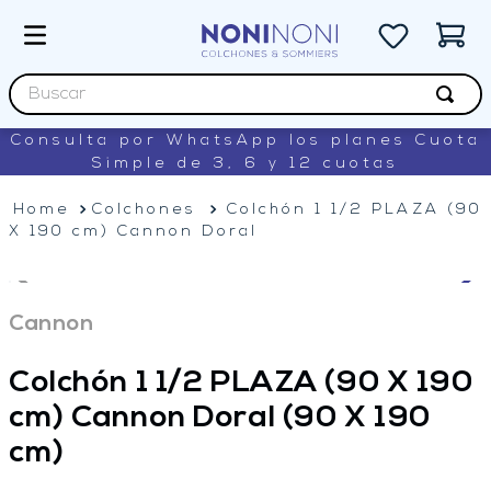
Buscar
Consulta por WhatsApp los planes Cuota
TÉRMINOS MÁS BUSCADOS
Simple de 3, 6 y 12 cuotas
1
.
sommiers
Colchones
Colchón 1 1/2 PLAZA (90
2
.
colchon
X 190 cm) Cannon Doral
3
.
king koil
4
.
renovation
Cannon
5
.
lexington
Colchón 1 1/2 PLAZA (90 X 190
cm) Cannon Doral
(90 X 190
cm)