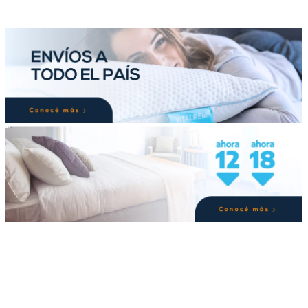
-
44 %
29 cm
Espuma
2 Lados
130 Kg
33 cm
Resortes
1 Lado
Colchón Piero Le Rever
Colchon 1 Plaza ( 80 x 190
140 X 190 cm
cm ) Kingkoil Kingsbury
Una base de gran equilibrio debido a
$
1
.
379
.
856
00
su estructura de resortes Pocket, se
conjuga con el encanto de una base
00
$
775
.
200
suave, ofre...
Agregar Al Carrito
No Disponible