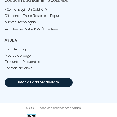
NONI NONI COLCHONES & SOMMIERS
Bacacay
Ituzaingo: 0800-333-2186.
WhatsApp Atencion exclusiva 11 2836-7963
Morón
Calle Salta: 0800-333-4479
WhatsApp Atención exclusiva 11 3295-7073
SEGUINOS EN REDES
CONOCÉ A NUESTRO EQUIPO
Quienes somos
Sucursales
Contacto