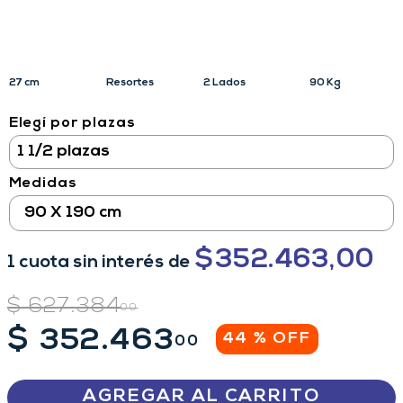
27 cm
Resortes
2 Lados
90 Kg
Elegí por plazas
Medidas
90 X 190 cm
$
352.463,00
1
cuota
sin interés
de
$
627
.
384
00
$
352
.
463
44 %
OFF
00
AGREGAR AL CARRITO