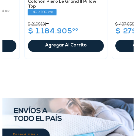
Colchón Piero Le Grand II Pillow
Top
dad de
140 X 190 cm
chón Eurostar es el colchón id...
$
497
.
058
0
$
2
.
109
.
131
00
00
$
27
$
1
.
184
.
905
A
Agregar Al Carrito