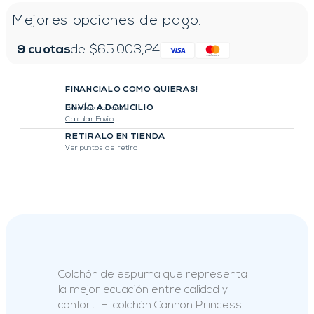
Mejores opciones de pago:
9
cuotas
de $
65.003,24
FINANCIALO COMO QUIERAS!
ENVÍO A DOMICILIO
Ver promociones
Calcular Envio
RETIRALO EN TIENDA
Ver puntos de retiro
Colchón de espuma que representa
la mejor ecuación entre calidad y
confort. El colchón Cannon Princess