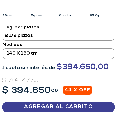
23 cm
Espuma
2 Lados
85 Kg
Elegí por plazas
Medidas
140 X 190 cm
$
394.650,00
1
cuota
sin interés
de
$
702
.
477
00
$
394
.
650
44 %
OFF
00
AGREGAR AL CARRITO