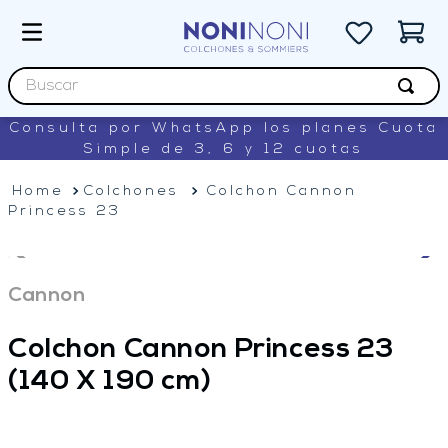
Buscar
Consulta por WhatsApp los planes Cuota
TÉRMINOS MÁS BUSCADOS
Simple de 3, 6 y 12 cuotas
1
.
sommiers
Colchones
Colchon Cannon
2
.
colchon
Princess 23
3
.
renovation
4
.
king koil
Cannon
5
.
lexington
Colchon Cannon Princess 23
(140 X 190 cm)