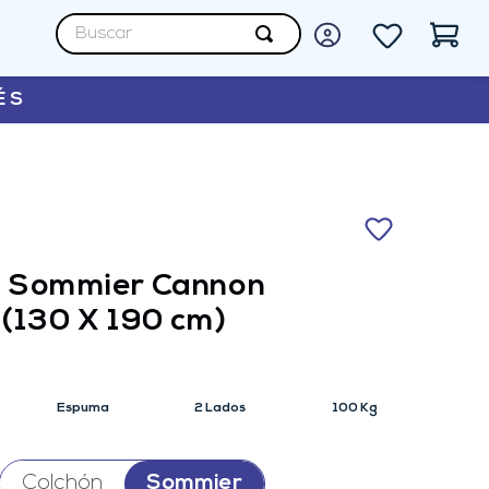
Buscar
ÉS
y Sommier Cannon
(130 X 190 cm)
Espuma
2 Lados
100 Kg
Colchón
Sommier