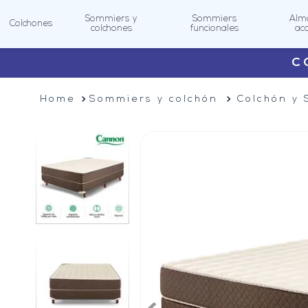
Sommiers y
Sommiers
Alm
Colchones
colchones
funcionales
ac
C
TÉRMINOS MÁS
BUSCADOS
Sommiers y colchón
Colchón y
1
.
sommiers
2
.
colchon
3
.
king koil
4
.
renovation
5
.
lexington