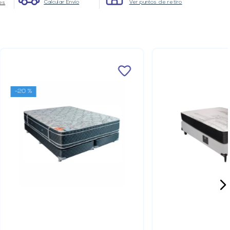
Calcular Envio
Ver puntos de retiro
es
-
20 %