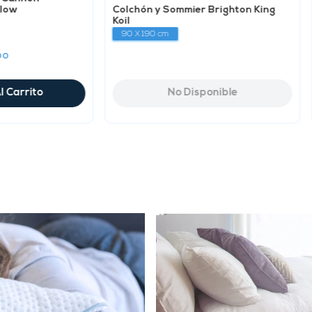
llow
Colchón y Sommier Brighton King
Koil
90 X 190 cm
00
l Carrito
No Disponible