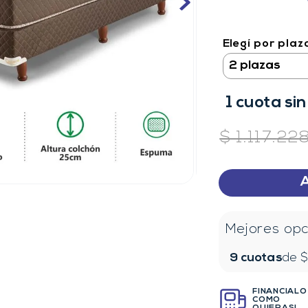
Elegí por plaz
1
cuota
sin
$
1
.
117
.
22
Mejores opc
9
cuotas
de 
FINANCIALO
COMO