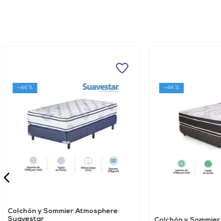
-
44 %
-
44 %
Colchón y Sommier Atmosphere
Suavestar
Colchón y Sommie