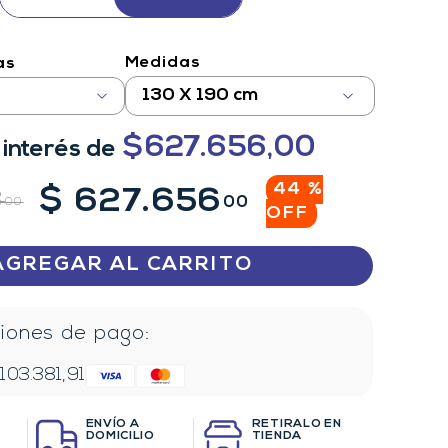
Medidas
as
130 X 190 cm
$
627.656,00
 interés
de
44 %
$
627
.
656
8
00
00
OFF
AGREGAR AL CARRITO
iones de pago:
$
103.381,91
ENVÍO A
RETIRALO EN
DOMICILIO
TIENDA