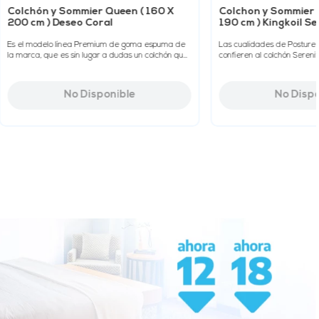
Colchón y Sommier Queen ( 160 X
Colchon y Sommier 2
200 cm ) Deseo Coral
190 cm ) Kingkoil Se
Es el modelo línea Premium de goma espuma de
Las cualidades de Posture
la marca, que es sin lugar a dudas un colchón que
confieren al colchón Sereni
lleva el sello de excelen...
estabilidad y óptimo soporte. 
No Disponible
No Disp