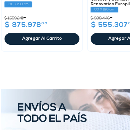
Renovation Europi
100 X 190 cm
80 X 190 cm
$
988
.
446
00
$
1
.
559
.
241
00
00
$
555
.
307
$
875
.
978
Agregar A
Agregar Al Carrito