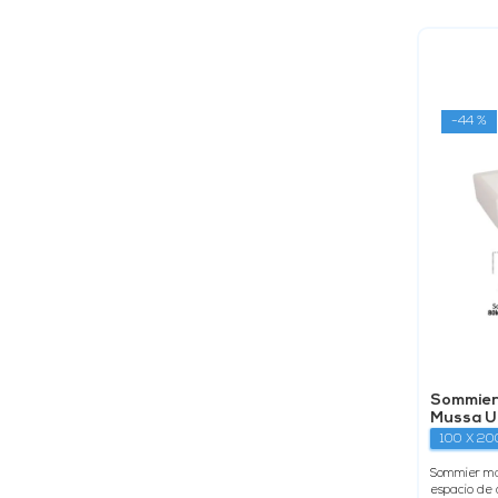
-
44 %
Sommier 
Mussa U
100 X 20
Sommier ma
espacio de 