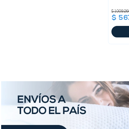
guardar la c
$
1
.
009
.
26
$
56