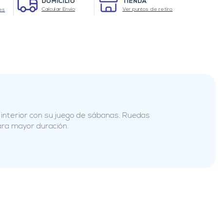
DOMICILIO
TIENDA
Calcular Envio
Ver puntos de retiro
es
interior con su juego de sábanas. Ruedas
ara mayor duración.