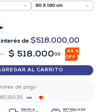
90 X 190 cm
$
518.000,00
 interés
de
44 %
$
518
.
000
00
00
OFF
AGREGAR AL CARRITO
iones de pago:
$
85.320,35
ENVÍO A
RETIRALO EN