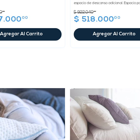
ama interior con su ...
espacio de descanso adicional. Espacio p
guardar la cama interior con su...
0
00
$
922
.
040
00
00
00
7
.
000
$
518
.
000
Agregar Al Carrito
Agregar Al Carrito