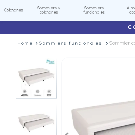
Sommiers y
Sommiers
Alm
Colchones
colchones
funcionales
ac
C
TÉRMINOS MÁS
BUSCADOS
Sommier co
Sommiers funcionales
1
.
sommiers
2
.
colchon
3
.
renovation
4
.
king koil
5
.
cannon