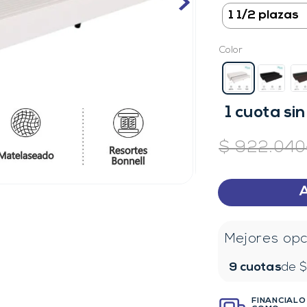
Color
1
cuota
sin
$
922
.
040
Mejores opc
9
cuotas
de 
FINANCIALO