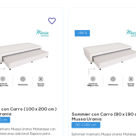
-
44 %
con Carro ( 100 x 200 cm )
rania
Sommier con Carro (90 x 190 
Mussa Urania
0 cm
90 X 190 cm
rinero Mussa Urania Matelasse con
descanso adicional. Espacio para
Sommier marinero Mussa Urania Matelas